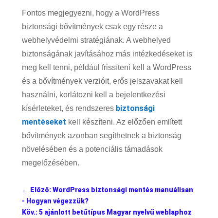
Fontos megjegyezni, hogy a WordPress
biztonsági bővítmények csak egy része a
webhelyvédelmi stratégiának. A webhelyed
biztonságának javításához más intézkedéseket is
meg kell tenni, például frissíteni kell a WordPress
és a bővítmények verzióit, erős jelszavakat kell
használni, korlátozni kell a bejelentkezési
biztonsági
kísérleteket, és rendszeres
mentéseket
kell készíteni. Az előzően említett
bővítmények azonban segíthetnek a biztonság
növelésében és a potenciális támadások
megelőzésében.
←
Előző: WordPress biztonsági mentés manuálisan
- Hogyan végezzük?
Köv.: 5 ajánlott betűtípus Magyar nyelvű weblaphoz