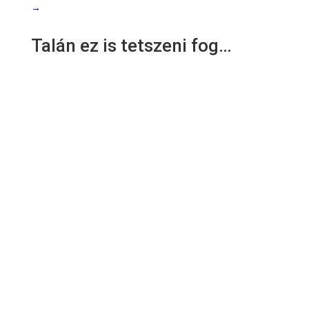
→
Talán ez is tetszeni fog…