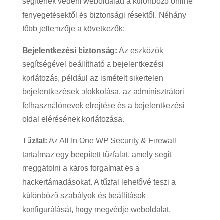
segítenek védeni weboldalad a különböző online
fenyegetésektől és biztonsági résektől. Néhány
főbb jellemzője a következők:
Bejelentkezési biztonság:
Az eszközök
segítségével beállítható a bejelentkezési
korlátozás, például az ismételt sikertelen
bejelentkezések blokkolása, az adminisztrátori
felhasználónevek elrejtése és a bejelentkezési
oldal elérésének korlátozása.
Tűzfal:
Az All In One WP Security & Firewall
tartalmaz egy beépített tűzfalat, amely segít
meggátolni a káros forgalmat és a
hackertámadásokat. A tűzfal lehetővé teszi a
különböző szabályok és beállítások
konfigurálását, hogy megvédje weboldalát.