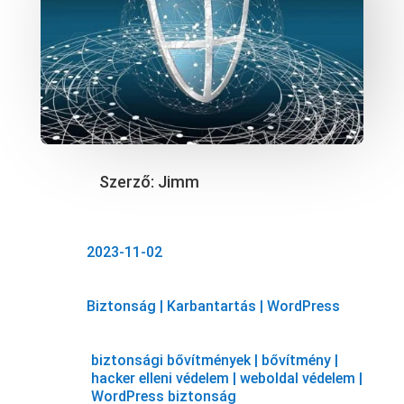
Szerző:
Jimm
2023-11-02
Biztonság
|
Karbantartás
|
WordPress
biztonsági bővítmények
|
bővítmény
|
hacker elleni védelem
|
weboldal védelem
|
WordPress biztonság