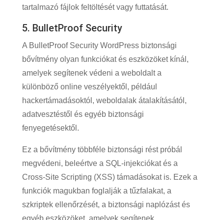
tartalmazó fájlok feltöltését vagy futtatását.
5. BulletProof Security
A BulletProof Security WordPress biztonsági
bővítmény olyan funkciókat és eszközöket kínál,
amelyek segítenek védeni a weboldalt a
különböző online veszélyektől, például
hackertámadásoktól, weboldalak átalakításától,
adatvesztéstől és egyéb biztonsági
fenyegetésektől.
Ez a bővítmény többféle biztonsági rést próbál
megvédeni, beleértve a SQL-injekciókat és a
Cross-Site Scripting (XSS) támadásokat is. Ezek a
funkciók magukban foglalják a tűzfalakat, a
szkriptek ellenőrzését, a biztonsági naplózást és
egyéb eszközöket, amelyek segítenek