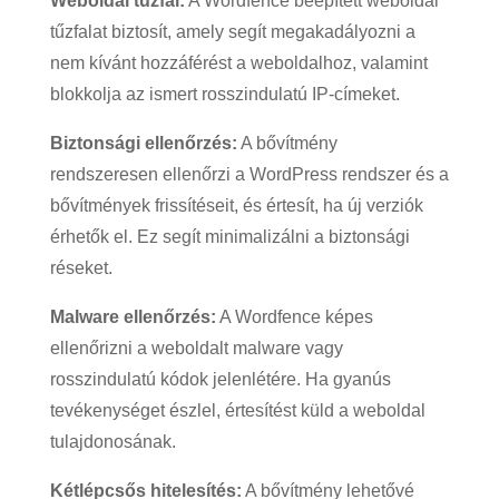
Weboldal tűzfal:
A Wordfence beépített weboldal
tűzfalat biztosít, amely segít megakadályozni a
nem kívánt hozzáférést a weboldalhoz, valamint
blokkolja az ismert rosszindulatú IP-címeket.
Biztonsági ellenőrzés:
A bővítmény
rendszeresen ellenőrzi a WordPress rendszer és a
bővítmények frissítéseit, és értesít, ha új verziók
érhetők el. Ez segít minimalizálni a biztonsági
réseket.
Malware ellenőrzés:
A Wordfence képes
ellenőrizni a weboldalt malware vagy
rosszindulatú kódok jelenlétére. Ha gyanús
tevékenységet észlel, értesítést küld a weboldal
tulajdonosának.
Kétlépcsős hitelesítés:
A bővítmény lehetővé