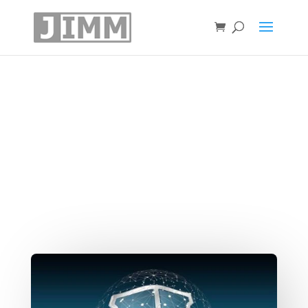
A 8 legjobb WordPress
biztonsági bővítmény