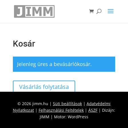
Kosár
Jelenleg üres a bevásárlókosár.
Vásárlás folytatása
© 2026 jimm.hu |
Süti beállítások
|
Adatvédelmi
Nyilatkozat
|
Felhasználási Feltételek
|
ÁSZF
| Dizájn:
JIMM | Motor: WordPress