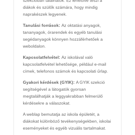
szekcióban találhatók. Ez lehetővé teszi a
diákok és szülők számára, hogy mindig
naprakészek legyenek.
Tanulási források:
Az oktatási anyagok,
tananyagok, órarendek és egyéb tanulási
segédanyagok könnyen hozzáférhetőek a
weboldalon.
Kapcsolatfelvétel:
Az iskolával való
kapcsolatfelvétel lehetősége, például e-mail
címek, telefonos számok és kapcsolati űrlap.
Gyakori kérdések (GYIK):
A GYIK szekció
segítségével a látogatók gyorsan
megtalálhatják a leggyakrabban felmerülő
kérdésekre a válaszokat.
A weblap bemutatja az iskola épületét, a
diákokat különböző tevékenységekben, iskolai
eseményeket és egyéb vizuális tartalmakat.