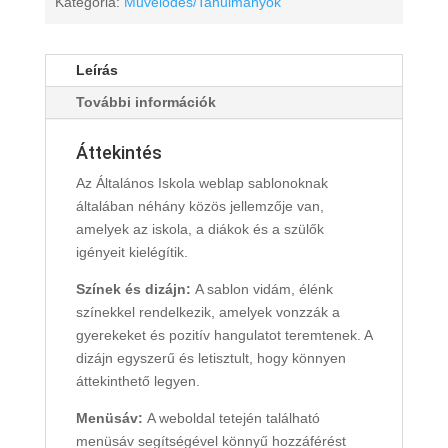
Kategória:
Művelődés/Tanulmányok
Leírás
További információk
Áttekintés
Az Általános Iskola weblap sablonoknak
általában néhány közös jellemzője van,
amelyek az iskola, a diákok és a szülők
igényeit kielégítik.
Színek és dizájn:
A sablon vidám, élénk
színekkel rendelkezik, amelyek vonzzák a
gyerekeket és pozitív hangulatot teremtenek. A
dizájn egyszerű és letisztult, hogy könnyen
áttekinthető legyen.
Menüsáv:
A weboldal tetején található
menüsáv segítségével könnyű hozzáférést