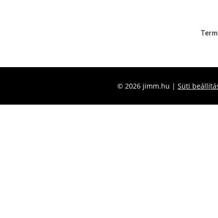
Terme
© 2026 jimm.hu |
Süti beállítá