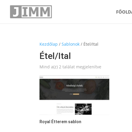
FŐOLD
Kezdőlap
/
Sablonok
/ Étel/Ital
Étel/Ital
Mind a(z) 2 találat megjelenítve
Royal Étterem sablon