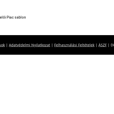
lői Piac sablon
sok
|
Adatvédelmi Nyilatkozat
|
Felhasználási Feltételek
|
ÁSZF
| Di