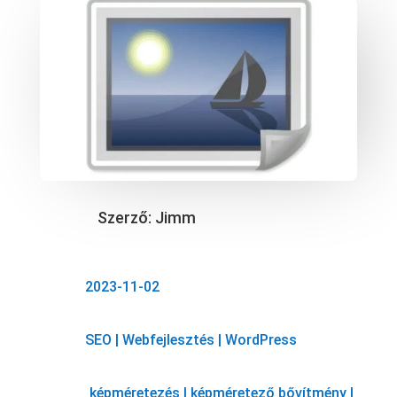
Szerző:
Jimm
2023-11-02
SEO
|
Webfejlesztés
|
WordPress
képméretezés
|
képméretező bővítmény
|