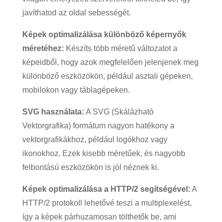
javíthatod az oldal sebességét.
Képek optimalizálása különböző képernyők
méretéhez:
Készíts több méretű változatot a
képeidből, hogy azok megfelelően jelenjenek meg
különböző eszközökön, például asztali gépeken,
mobilokon vagy táblagépeken.
SVG használata:
A SVG (Skálázható
Vektorgrafika) formátum nagyon hatékony a
vektorgrafikákhoz, például logókhoz vagy
ikonokhoz. Ezek kisebb méretűek, és nagyobb
felbontású eszközökön is jól néznek ki.
Képek optimalizálása a HTTP/2 segítségével:
A
HTTP/2 protokoll lehetővé teszi a multiplexelést,
így a képek párhuzamosan tölthetők be, ami