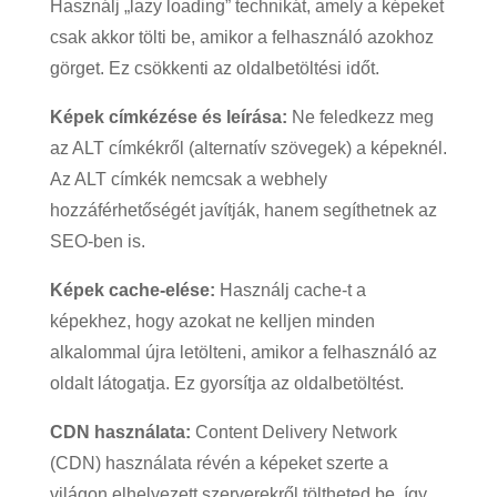
Használj „lazy loading” technikát, amely a képeket
csak akkor tölti be, amikor a felhasználó azokhoz
görget. Ez csökkenti az oldalbetöltési időt.
Képek címkézése és leírása:
Ne feledkezz meg
az ALT címkékről (alternatív szövegek) a képeknél.
Az ALT címkék nemcsak a webhely
hozzáférhetőségét javítják, hanem segíthetnek az
SEO-ben is.
Képek cache-elése:
Használj cache-t a
képekhez, hogy azokat ne kelljen minden
alkalommal újra letölteni, amikor a felhasználó az
oldalt látogatja. Ez gyorsítja az oldalbetöltést.
CDN használata:
Content Delivery Network
(CDN) használata révén a képeket szerte a
világon elhelyezett szerverekről töltheted be, így