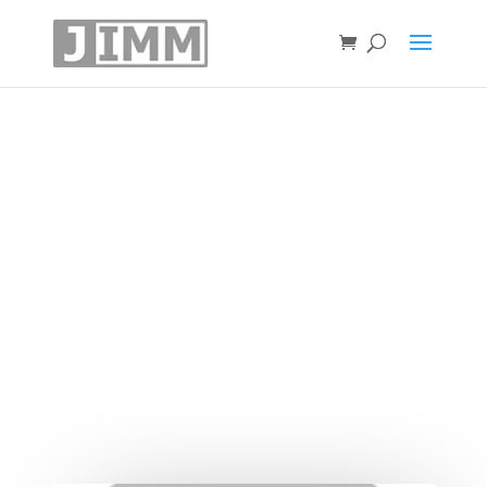
Az 5 legjobb
képméretező bővítmény
WordPress
weblapokhoz