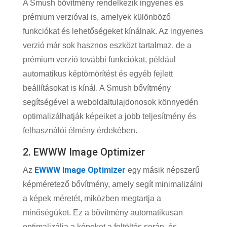
A Smush bővítmény rendelkezik ingyenes és
prémium verzióval is, amelyek különböző
funkciókat és lehetőségeket kínálnak. Az ingyenes
verzió már sok hasznos eszközt tartalmaz, de a
prémium verzió további funkciókat, például
automatikus képtömörítést és egyéb fejlett
beállításokat is kínál. A Smush bővítmény
segítségével a weboldaltulajdonosok könnyedén
optimalizálhatják képeiket a jobb teljesítmény és
felhasználói élmény érdekében.
2. EWWW Image Optimizer
EWWW Image Optimizer
Az
egy másik népszerű
képméretező bővítmény, amely segít minimalizálni
a képek méretét, miközben megtartja a
minőségüket. Ez a bővítmény automatikusan
optimalizálja a képeket a feltöltés során, és