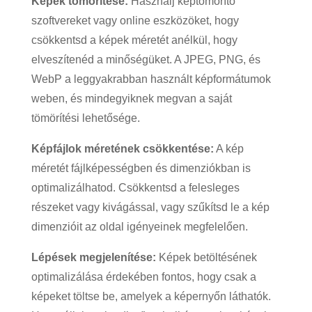
Képek tömörítése:
Használj képtömörítő
szoftvereket vagy online eszközöket, hogy
csökkentsd a képek méretét anélkül, hogy
elveszítenéd a minőségüket. A JPEG, PNG, és
WebP a leggyakrabban használt képformátumok
weben, és mindegyiknek megvan a saját
tömörítési lehetősége.
Képfájlok méretének csökkentése:
A kép
méretét fájlképességben és dimenziókban is
optimalizálhatod. Csökkentsd a felesleges
részeket vagy kivágással, vagy szűkítsd le a kép
dimenzióit az oldal igényeinek megfelelően.
Lépések megjelenítése:
Képek betöltésének
optimalizálása érdekében fontos, hogy csak a
képeket töltse be, amelyek a képernyőn láthatók.