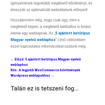
igényeinknek leginkább megfelelő bővítményt, és
élvezzük az optimalizált weboldalunk előnyeit!
Hozzátenném még, hogy csak úgy, mint a
megfelelő képek, a megfelelő betűstílus is fontos
5 ajánlott betűtípus
eleme egy weblapnak. Az „
Magyar nyelvű weblaphoz
” című cikkünkben
ezzel kapcsolatos információkat osztunk meg.
←
Előző: 5 ajánlott betűtípus Magyar nyelvű
weblaphoz
Köv.: A legjobb WooCommerce bővítmények
Wordpress weblapokhoz
→
Talán ez is tetszeni fog…